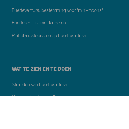
Fuerteventura, bestemming voor 'mini-moons'
Fuerteventura met kinderen
Plattelandstoerisme op Fuerteventura
WAT TE ZIEN EN TE DOEN
Stranden van Fuerteventura
Natuurgebieden van Fuerteventura
Natuurlijke zwembaden op Fuerteventura
Plaatsen met charme van Fuerteventura