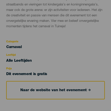
evento
straatbands en vieringen tot kindergala's en koninginnengala's,
maar ook de grote arena: er zijn activiteiten voor iedereen. Het zijn
de creativiteit en passie van mensen die dit evenement tot een
onvergetelijke ervaring maken. Vier mee en beleef onvergetelijke
momenten tijdens het carnaval in Tuineje!
Categorie
Categoría
Carnaval
del
evento
Leeftijd
Edad
Alle Leeftijden
Recomendada
Prijs
Dit evenement is gratis
Naar de website van het evenement