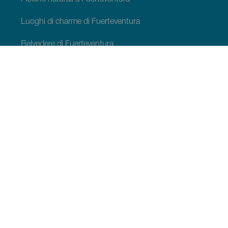
Luoghi di charme di Fuerteventura
Belvedere di Fuerteventura
Sentieri di Fuerteventura
Località turistiche di Fuerteventura
Centri di svago di Fuerteventura
Musei e visite di interesse di Fuerteventura
Cantine e caseifici di Fuerteventura
Avvistamento cetacei di Fuerteventura
Osservazione delle stelle a Fuerteventura
Porti e marine di Fuerteventura