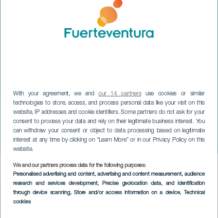
With your agreement, we and
our 14 partners
use cookies or similar
technologies to store, access, and process personal data like your visit on this
FUERTEVENTURA
website, IP addresses and cookie identifiers. Some partners do not ask for your
XIV Media Marathon
consent to process your data and rely on their legitimate business interest. You
Internacional Turismark
can withdraw your consent or object to data processing based on legitimate
interest at any time by clicking on “Learn More” or in our Privacy Policy on this
Dunas de Fuerteventura
website.
We and our partners process data for the following purposes:
Imagen
Personalised advertising and content, advertising and content measurement, audience
Listado
research and services development
, Precise geolocation data, and identification
through device scanning
, Store and/or access information on a device
, Technical
cookies