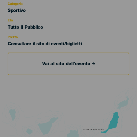
Categoria
Categoría
Sportivo
del
evento
Età
Edad
Tutto Il Pubblico
Recomendada
Prezzo
Consultare il sito di eventi/biglietti
Vai al sito dell’evento
FUERTEVENTURA