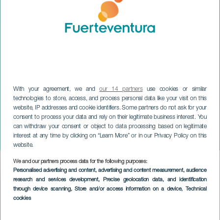
With your agreement, we and
our 14 partners
use cookies or similar
technologies to store, access, and process personal data like your visit on this
FUERTEVENTURA
website, IP addresses and cookie identifiers. Some partners do not ask for your
XIV Media Marathon
consent to process your data and rely on their legitimate business interest. You
Internacional Turismark
can withdraw your consent or object to data processing based on legitimate
interest at any time by clicking on “Learn More” or in our Privacy Policy on this
Dunas de Fuerteventura
website.
We and our partners process data for the following purposes:
Imagen
Personalised advertising and content, advertising and content measurement, audience
Listado
research and services development
, Precise geolocation data, and identification
through device scanning
, Store and/or access information on a device
, Technical
cookies