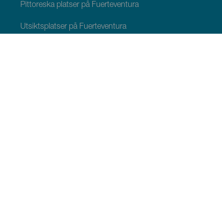
Pittoreska platser på Fuerteventura
Utsiktsplatser på Fuerteventura
Vandringsleder på Fuerteventura
Turistorter Fuerteventura
Fritids- och nöjescenter på Fuerteventura
Museer och platser av turistintresse Fuerteventura
Vinerier och osttillverkare på Fuerteventura
Valskådning på Fuerteventura
Stjärnskådning på Fuerteventura
Hamnar och sporthamnar på Fuerteventura