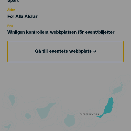
Categoría
Sport
del
evento
Ålder
Edad
För Alla Åldrar
Recomendada
Pris
Vänligen kontrollera webbplatsen för event/biljetter
Gå till eventets webbplats
FUERTEVENTURA