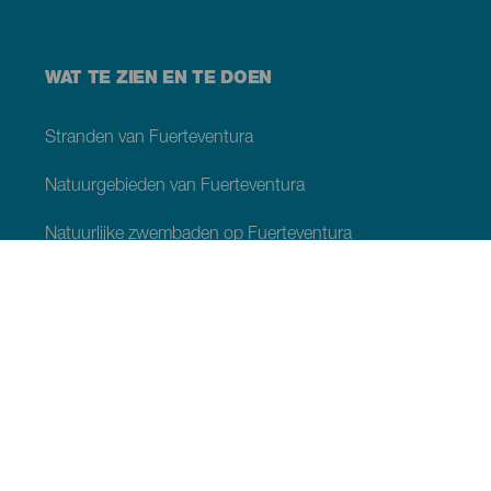
WAT TE ZIEN EN TE DOEN
Stranden van Fuerteventura
Natuurgebieden van Fuerteventura
Natuurlijke zwembaden op Fuerteventura
Plaatsen met charme van Fuerteventura
Uitzichtpunten op Fuerteventura
Wandelpaden van Fuerteventura
Toeristenplaatsen Fuerteventura
Musea en bezienswaardigheden Fuerteventura