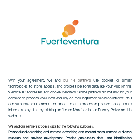
With your agreement, we and
our 14 partners
use cookies or similar
technologies to store, access, and process personal data like your visit on this
website, IP addresses and cookie identifiers. Some partners do not ask for your
FUERTEVENTURA
consent to process your data and rely on their legitimate business interest. You
El Carmen-festiviteiten in
can withdraw your consent or object to data processing based on legitimate
interest at any time by clicking on “Learn More” or in our Privacy Policy on this
Puerto del Rosario
website.
We and our partners process data for the following purposes:
Imagen
Personalised advertising and content, advertising and content measurement, audience
Listado
research and services development
, Precise geolocation data, and identification