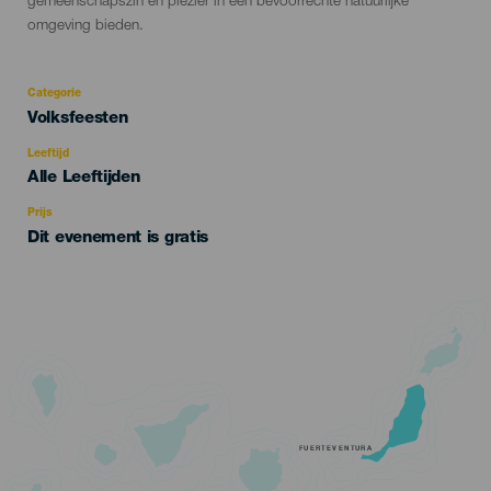
gemeenschapszin en plezier in een bevoorrechte natuurlijke
omgeving bieden.
Categorie
Categoría
Volksfeesten
del
evento
Leeftijd
Edad
Alle Leeftijden
Recomendada
Prijs
Dit evenement is gratis
FUERTEVENTURA