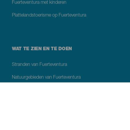
Fuerteventura met kinderen
Plattelandstoerisme op Fuerteventura
WAT TE ZIEN EN TE DOEN
Stranden van Fuerteventura
Natuurgebieden van Fuerteventura
Natuurlijke zwembaden op Fuerteventura
Plaatsen met charme van Fuerteventura
Uitzichtpunten op Fuerteventura
Wandelpaden van Fuerteventura