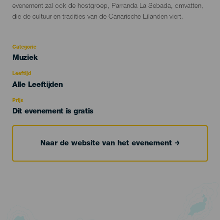
evenement zal ook de hostgroep, Parranda La Sebada, omvatten,
die de cultuur en tradities van de Canarische Eilanden viert.
Categorie
Categoría
Muziek
del
evento
Leeftijd
Edad
Alle Leeftijden
Recomendada
Prijs
Dit evenement is gratis
Naar de website van het evenement