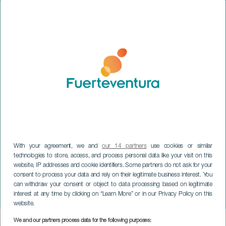
With your agreement, we and
our 14 partners
use cookies or similar
technologies to store, access, and process personal data like your visit on this
website, IP addresses and cookie identifiers. Some partners do not ask for your
FUERTEVENTURA
consent to process your data and rely on their legitimate business interest. You
Festival Parranda La
can withdraw your consent or object to data processing based on legitimate
interest at any time by clicking on “Learn More” or in our Privacy Policy on this
Sebada
website.
We and our partners process data for the following purposes:
Imagen