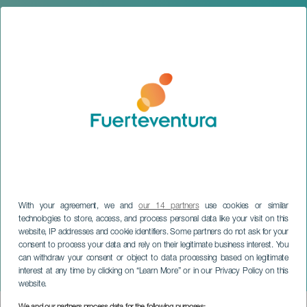
With your agreement, we and
our 14 partners
use cookies or similar
technologies to store, access, and process personal data like your visit on this
website, IP addresses and cookie identifiers. Some partners do not ask for your
FUERTEVENTURA
consent to process your data and rely on their legitimate business interest. You
Festival Parranda La
can withdraw your consent or object to data processing based on legitimate
interest at any time by clicking on “Learn More” or in our Privacy Policy on this
Sebada
website.