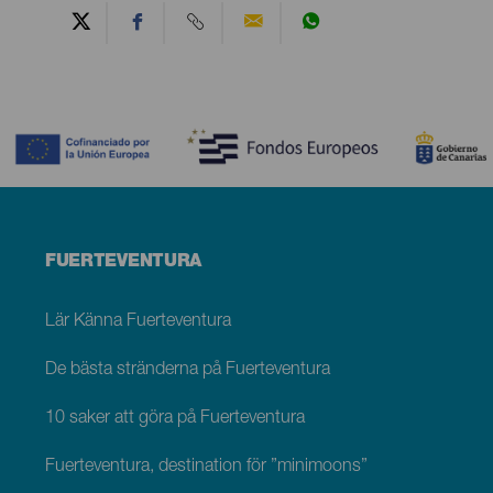
Contenido
Menú
FUERTEVENTURA
footer
Fuerteventura
Lär Känna Fuerteventura
De bästa stränderna på Fuerteventura
10 saker att göra på Fuerteventura
Fuerteventura, destination för ”minimoons”