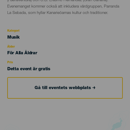
(Fuerteventura) och C.B. Erasmo Hernández (Gran Canaria).
Evenemanget kommer också att inkludera värdgruppen, Parranda
La Sebada, som hyllar Kanarieöarnas kultur och traditioner.
Kategori
Categoría
Musik
del
evento
Ålder
Edad
För Alla Åldrar
Recomendada
Pris
Detta event är gratis
Gå till eventets webbplats