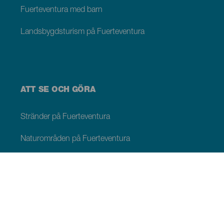
Fuerteventura med barn
Landsbygdsturism på Fuerteventura
ATT SE OCH GÖRA
Stränder på Fuerteventura
Naturområden på Fuerteventura
Naturliga pooler på Fuerteventura
Pittoreska platser på Fuerteventura
Utsiktsplatser på Fuerteventura