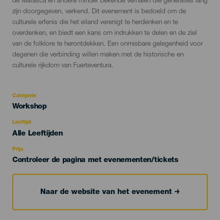
de Mafasca en andere minder bekende verhalen die generaties lang
zijn doorgegeven, verkend. Dit evenement is bedoeld om de
culturele erfenis die het eiland verenigt te herdenken en te
overdenken, en biedt een kans om indrukken te delen en de ziel
van de folklore te herontdekken. Een onmisbare gelegenheid voor
degenen die verbinding willen maken met de historische en
culturele rijkdom van Fuerteventura.
Categorie
Categoría
Workshop
del
evento
Leeftijd
Edad
Alle Leeftijden
Recomendada
Prijs
Controleer de pagina met evenementen/tickets
Naar de website van het evenement