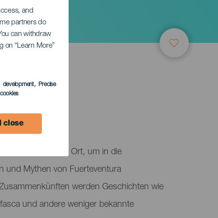
 access, and
Some partners do
. You can withdraw
ing on “Learn More”
s development
, Precise
TUNG
l cookies
 close
einen einzigartigen Ort, um in die
en und Mythen von Fuerteventura
n Zusammenkünften werden Geschichten wie
afasca und andere weniger bekannte