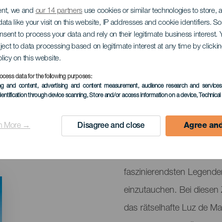
ent, we and
our 14 partners
use cookies or similar technologies to store,
 del Mono
ata like your visit on this website, IP addresses and cookie identifiers. 
onsent to process your data and rely on their legitimate business interest
ject to data processing based on legitimate interest at any time by click
olicy on this website.
ocess data for the following purposes:
ing and content, advertising and content measurement, audience research and service
VERGANGENE VERANSTAL
dentification through device scanning
, Store and/or access information on a device
, Technica
22 bis 23 November
n More →
Disagree and close
Agree and
Localidad
Puerto del Rosario
Descripción
La Estela del Mono bietet 
del
faszinierendsten Legend
evento
einzutauchen. Bei diese
das rätselhafte Luz de M