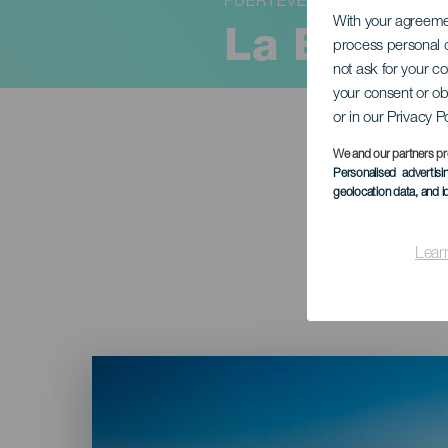
FUERTEVENTURA
With your agreem
La Estela
process personal d
not ask for your c
your consent or ob
or in our Privacy P
We and our partners pr
Personalised advertis
geolocation data, and i
Lear
Imagen
Listado