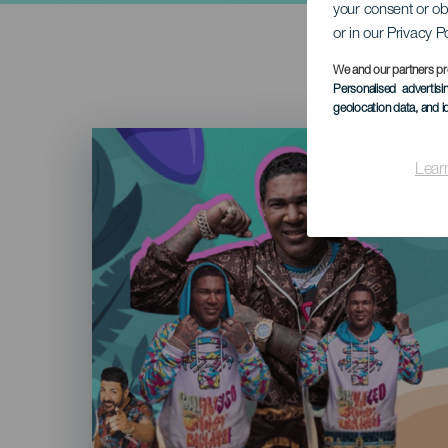
your consent or ob
or in our Privacy P
We and our partners pr
Personalised advertis
geolocation data, and i
Imagen
Listado
Lear