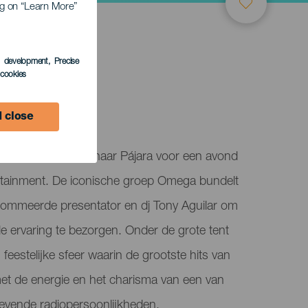
ing on “Learn More”
s development
, Precise
LEDEN
l cookies
 close
La Carpa 25 komt naar Pájara voor een avond
ertainment. De iconische groep Omega bundelt
nommeerde presentator en dj Tony Aguilar om
le ervaring te bezorgen. Onder de grote tent
 feestelijke sfeer waarin de grootste hits van
t de energie en het charisma van een van
evende radiopersoonlijkheden.