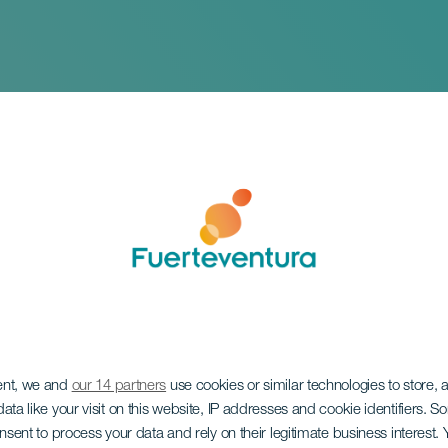
ent, we and
our 14 partners
use cookies or similar technologies to store,
ony Aguilar in conc
ata like your visit on this website, IP addresses and cookie identifiers. 
onsent to process your data and rely on their legitimate business interest