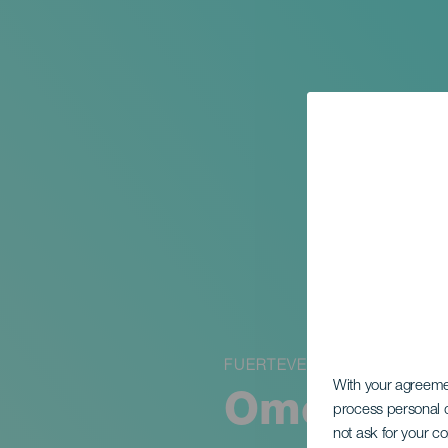
FUERTEVENTURA
With your agreem
Omega & T
process personal d
not ask for your c