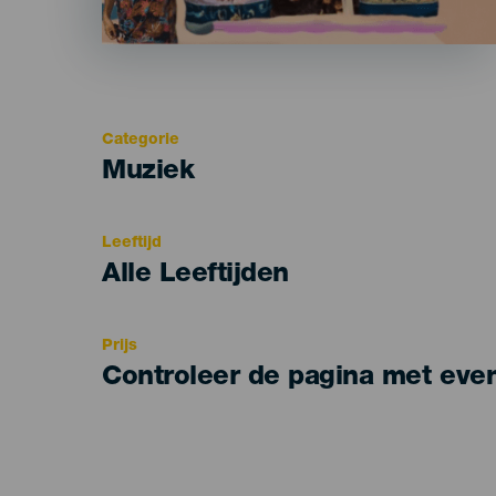
Categorie
Categoría
Muziek
del
evento
Leeftijd
Edad
Alle Leeftijden
Recomendada
Prijs
Controleer de pagina met eve