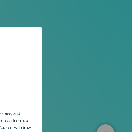
 access, and
ert
Some partners do
. You can withdraw