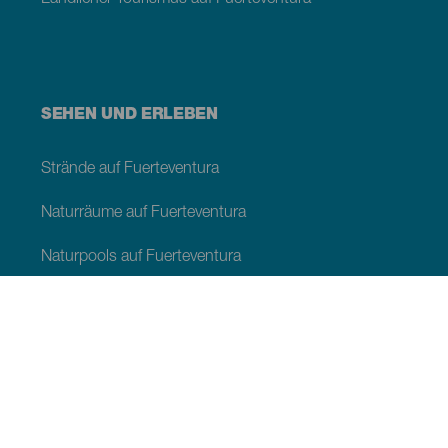
SEHEN UND ERLEBEN
Strände auf Fuerteventura
Naturräume auf Fuerteventura
Naturpools auf Fuerteventura
Orte mit Charme auf Fuerteventura
Aussichtspunkte auf Fuerteventura
Wanderwege Fuerteventura
Touristische Ortschaften auf Fuerteventura