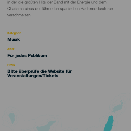
in der die größten Hits der Band mit der Energie und dem
Charisma eines der führenden spanischen Radiomoderatoren
verschmelzen.
Kategorie
Categoría
Musik
del
evento
Alter
Edad
Für jedes Publikum
Recomendada
Preis
Bitte überprüfe die Website für
Veranstaltungen/Tickets