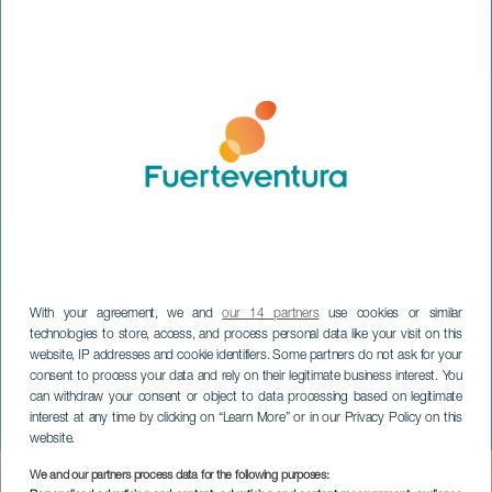
With your agreement, we and
our 14 partners
use cookies or similar
technologies to store, access, and process personal data like your visit on this
website, IP addresses and cookie identifiers. Some partners do not ask for your
FUERTEVENTURA
consent to process your data and rely on their legitimate business interest. You
Omega & Tony Aguilar im
can withdraw your consent or object to data processing based on legitimate
interest at any time by clicking on “Learn More” or in our Privacy Policy on this
Konzert
website.
We and our partners process data for the following purposes:
Imagen