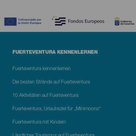
Contenido
Menú
FUERTEVENTURA KENNENLERNEN
footer
Fuerteventura
Fuerteventura kennenlernen
Die besten Strände auf Fuerteventura
10 Aktivitäten auf Fuerteventura
Fuerteventura, Urlaubsziel für „Minimoons“
Fuerteventura mit Kindern
Ländlicher Tourismus auf Fuerteventura