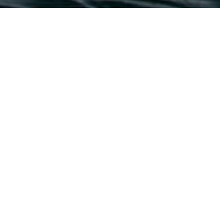
Havens En Jachthavens
>
Fuerteventura
Een jachthaven die Fuerteventura en Gran Canaria
verbindt
De haven Morro Jable in het zuiden van Fuerteventura ligt
het dichtst bij het nabijgelegen eiland Gran Canaria. Het
heeft een tankstation om de boten de bevoorraden die
aanleggen op de 290 beschikbare meerplaatsen. De
diepgang bedraagt vijf meter en het kan tot 35 meter lange
boten ontvangen. De haven van Morro Jable telt onder
andere 'travelift', tankstation, werf en cafetaria. Deze haven
heeft een ferry die op regelmatige tijdstippen passagiers
overbrengt tussen Gran Canaria en Fuerteventura.