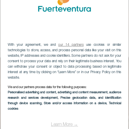
With your agreement, we and
our 14 partners
use cookies or similar
technologies to store, access, and process personal data like your visit on this
website, IP addresses and cookie identifiers. Some partners do not ask for your
consent to process your data and rely on their legitimate business interest. You
can withdraw your consent or object to data processing based on legitimate
interest at any time by clicking on “Learn More” or in our Privacy Policy on this
website.
We and our partners process data for the following purposes:
Personalised advertising and content, advertising and content measurement, audience
Puerto de Morro Jable
research and services development
, Precise geolocation data, and identification
through device scanning
, Store and/or access information on a device
, Technical
cookies
Learn More →