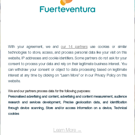
With your agreement, we and
our 14 partners
use cookies or similar
technologies to store, access, and process personal data like your visit on this
website, IP addresses and cookie identifiers. Some partners do not ask for your
consent to process your data and rely on their legitimate business interest. You
can withdraw your consent or object to data processing based on legitimate
interest at any time by clicking on “Learn More” or in our Privacy Policy on this
website.
We and our partners process data for the following purposes:
Personalised advertising and content, advertising and content measurement, audience
research and services development
, Precise geolocation data, and identification
through device scanning
, Store and/or access information on a device
, Technical
cookies
Learn More →