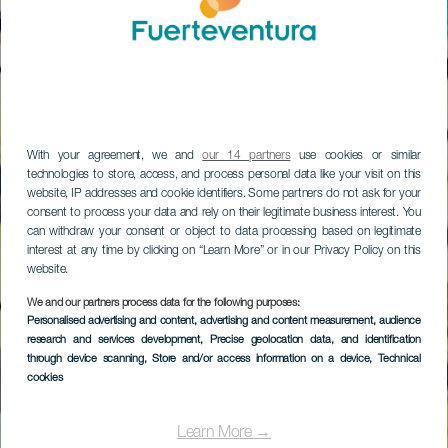
With your agreement, we and
our 14 partners
use cookies or similar
technologies to store, access, and process personal data like your visit on this
website, IP addresses and cookie identifiers. Some partners do not ask for your
consent to process your data and rely on their legitimate business interest. You
can withdraw your consent or object to data processing based on legitimate
interest at any time by clicking on “Learn More” or in our Privacy Policy on this
website.
We and our partners process data for the following purposes:
Personalised advertising and content, advertising and content measurement, audience
research and services development
, Precise geolocation data, and identification
through device scanning
, Store and/or access information on a device
, Technical
cookies
Learn More →