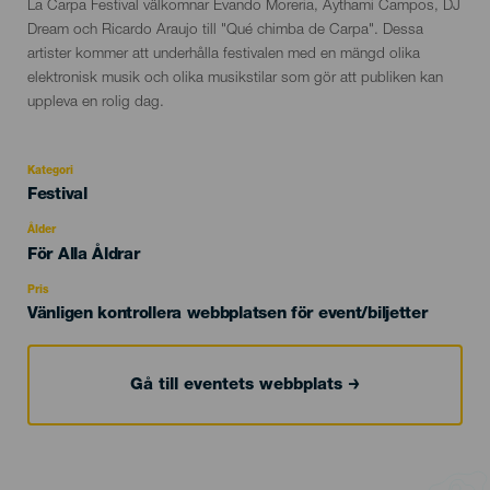
Descripción
La Carpa Festival välkomnar Evando Moreria, Aythami Campos, DJ
del
Dream och Ricardo Araujo till "Qué chimba de Carpa". Dessa
evento
artister kommer att underhålla festivalen med en mängd olika
elektronisk musik och olika musikstilar som gör att publiken kan
uppleva en rolig dag.
Kategori
Categoría
Festival
del
evento
Ålder
Edad
För Alla Åldrar
Recomendada
Pris
Vänligen kontrollera webbplatsen för event/biljetter
Gå till eventets webbplats