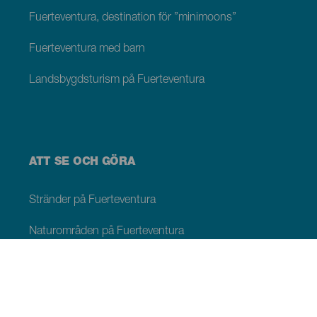
Fuerteventura, destination för ”minimoons”
Fuerteventura med barn
Landsbygdsturism på Fuerteventura
ATT SE OCH GÖRA
Stränder på Fuerteventura
Naturområden på Fuerteventura
Naturliga pooler på Fuerteventura
Pittoreska platser på Fuerteventura