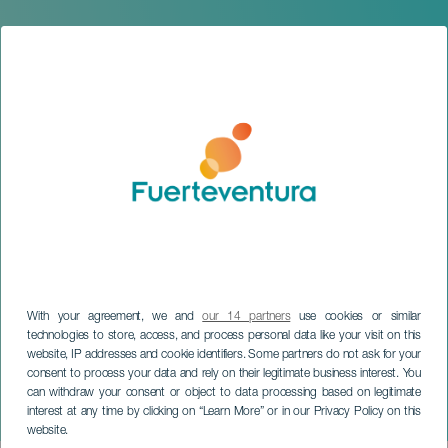
With your agreement, we and
our 14 partners
use cookies or similar
technologies to store, access, and process personal data like your visit on this
website, IP addresses and cookie identifiers. Some partners do not ask for your
FUERTEVENTURA
consent to process your data and rely on their legitimate business interest. You
Qué chimba de Carpa - La
can withdraw your consent or object to data processing based on legitimate
interest at any time by clicking on “Learn More” or in our Privacy Policy on this
Carpa
website.