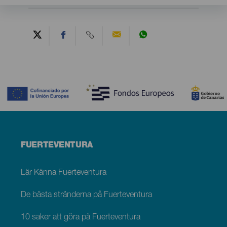
Contenido
Menú
FUERTEVENTURA
footer
Fuerteventura
Lär Känna Fuerteventura
De bästa stränderna på Fuerteventura
10 saker att göra på Fuerteventura