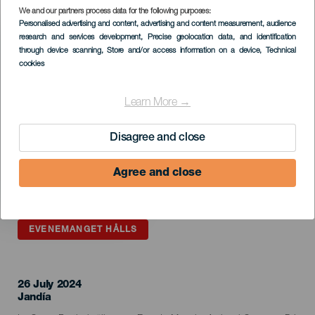
We and our partners process data for the following purposes:
Imagen
Personalised advertising and content, advertising and content measurement, audience
Listado
research and services development
, Precise geolocation data, and identification
through device scanning
, Store and/or access information on a device
, Technical
cookies
Learn More →
Disagree and close
Agree and close
EVENEMANGET HÅLLS
26 July 2024
Localidad
Jandía