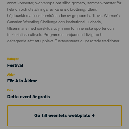
annat konserter, workshops om silbo gomero, sammankomster för
hela ön och utställningar av kanarisk brottning. Bland
höjdpunkterna finns framträdanden av gruppen La Trova, Women’s
Canarian Wrestling Challenge och Institutional Luchada,
tillsammans med särskilda utrymmen för inhemska sporter och
folkloristiska uttryck. Programmet erbjuder ett livligt och
deltagande sätt att uppleva Fuerteventuras djupt rotade traditioner.
Kategori
Categoría
Festival
del
evento
Ålder
Edad
För Alla Åldrar
Recomendada
Pris
Detta event är gratis
Gå till eventets webbplats