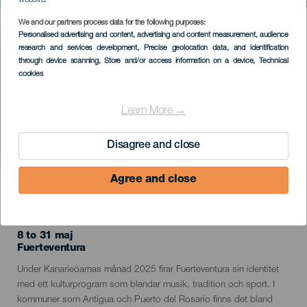
We and our partners process data for the following purposes:
Imagen
Personalised advertising and content, advertising and content measurement, audience
Listado
research and services development
, Precise geolocation data, and identification
through device scanning
, Store and/or access information on a device
, Technical
cookies
Learn More →
Disagree and close
Agree and close
EVENEMANGET HÅLLS
8 to 31 maj
Islas
Fuerteventura
Descripción
Under Kanarieöarnas månad 2025 firar Fuerteventura sin identitet
del
med ett kulturprogram som blandar musik, tradition och sport. I
evento
kommuner som Antigua och Puerto del Rosario finns det bland