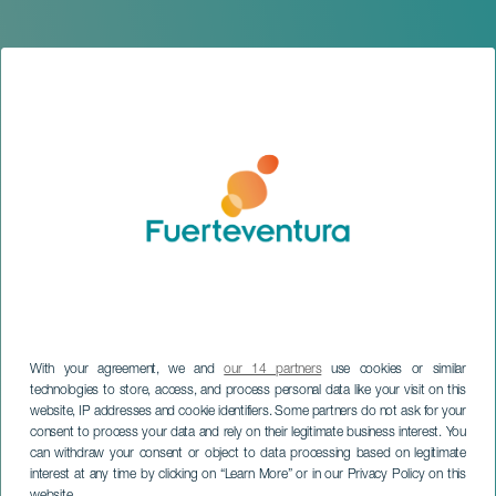
With your agreement, we and
our 14 partners
use cookies or similar
technologies to store, access, and process personal data like your visit on this
website, IP addresses and cookie identifiers. Some partners do not ask for your
FUERTEVENTURA
consent to process your data and rely on their legitimate business interest. You
Stolta över vilka vi är
can withdraw your consent or object to data processing based on legitimate
interest at any time by clicking on “Learn More” or in our Privacy Policy on this
Festivalen
website.