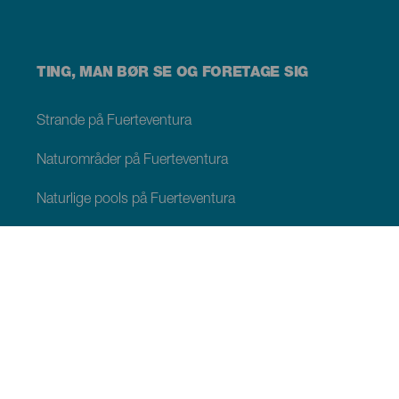
TING, MAN BØR SE OG FORETAGE SIG
Strande på Fuerteventura
Naturområder på Fuerteventura
Naturlige pools på Fuerteventura
Charmerende steder på Fuerteventura
Udsigtspunkter på Fuerteventura
Stier på Fuerteventura
Turistorter Fuerteventura
Fritidscentre på Fuerteventura