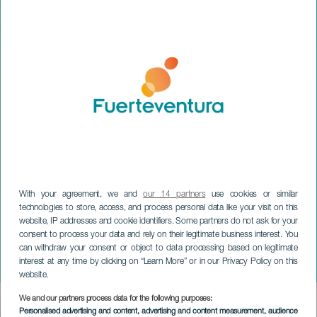
With your agreement, we and
our 14 partners
use cookies or similar
technologies to store, access, and process personal data like your visit on this
FUERTEVENTURA
website, IP addresses and cookie identifiers. Some partners do not ask for your
Les Castizos, Los
consent to process your data and rely on their legitimate business interest. You
Canarios og mere i
can withdraw your consent or object to data processing based on legitimate
interest at any time by clicking on “Learn More” or in our Privacy Policy on this
koncert
website.
We and our partners process data for the following purposes:
Imagen
Personalised advertising and content, advertising and content measurement, audience
Listado