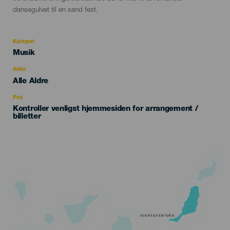
dansegulvet til en sand fest.
Kategori
Categoría
Musik
del
evento
Alder
Edad
Alle Aldre
Recomendada
Pris
Kontroller venligst hjemmesiden for arrangement /
billetter
FUERTEVENTURA