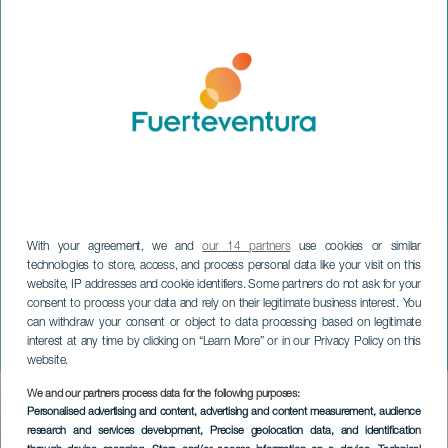
With your agreement, we and
our 14 partners
use cookies or similar
technologies to store, access, and process personal data like your visit on this
FUERTEVENTURA
website, IP addresses and cookie identifiers. Some partners do not ask for your
Les Castizos, Los
consent to process your data and rely on their legitimate business interest. You
Canarios en meer in
can withdraw your consent or object to data processing based on legitimate
interest at any time by clicking on “Learn More” or in our Privacy Policy on this
concert
website.
We and our partners process data for the following purposes:
Imagen
Personalised advertising and content, advertising and content measurement, audience
Listado
research and services development
, Precise geolocation data, and identification