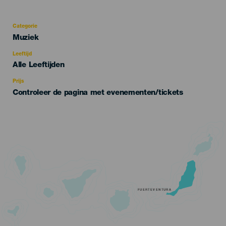
Categorie
Categoría
Muziek
del
evento
Leeftijd
Edad
Alle Leeftijden
Recomendada
Prijs
Controleer de pagina met evenementen/tickets
FUERTEVENTURA