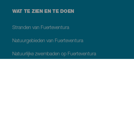
WAT TE ZIEN EN TE DOEN
Stranden van Fuerteventura
Natuurgebieden van Fuerteventura
Natuurlijke zwembaden op Fuerteventura
Plaatsen met charme van Fuerteventura
Uitzichtpunten op Fuerteventura
Wandelpaden van Fuerteventura
Toeristenplaatsen Fuerteventura
Musea en bezienswaardigheden Fuerteventura
Recreatiecentra van Fuerteventura