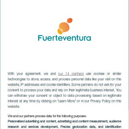
With your agreement, we and
our 14 partners
use cookies or similar
technologies to store, access, and process personal data like your visit on this
FUERTEVENTURA
website, IP addresses and cookie identifiers. Some partners do not ask for your
Les Castizos, Los
consent to process your data and rely on their legitimate business interest. You
Canarios ja paljon muuta
can withdraw your consent or object to data processing based on legitimate
interest at any time by clicking on “Learn More” or in our Privacy Policy on this
konsertissa
website.
We and our partners process data for the following purposes:
Imagen
Personalised advertising and content, advertising and content measurement, audience
Listado
research and services development
, Precise geolocation data, and identification