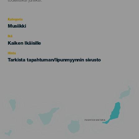
todellisiksi juhliksi.
Kategoria
Categoría
Musiikki
del
evento
Ikä
Edad
Kaiken Ikäisille
Recomendada
Hinta
Tarkista tapahtuman/lipunmyynnin sivusto
FUERTEVENTURA