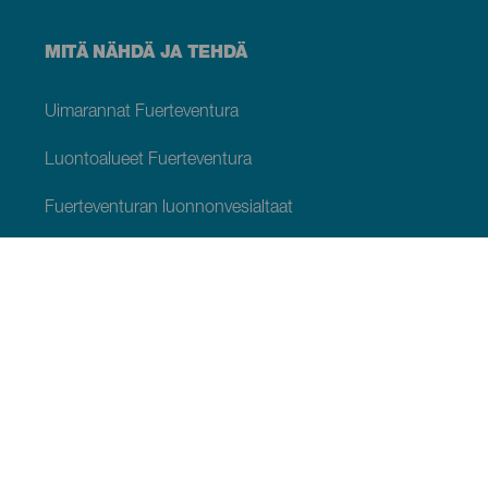
MITÄ NÄHDÄ JA TEHDÄ
Uimarannat Fuerteventura
Luontoalueet Fuerteventura
Fuerteventuran luonnonvesialtaat
Viehättäviä paikkoja Fuerteventura
Näköalapaikat Fuerteventura
Reittejä Fuerteventura
Matkakohteet Fuerteventura
Museot ja vierailukohteet Fuerteventura