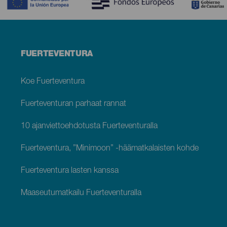
Menú
FUERTEVENTURA
footer
Fuerteventura
Koe Fuerteventura
Fuerteventuran parhaat rannat
10 ajanviettoehdotusta Fuerteventuralla
Fuerteventura, ”Minimoon” -häämatkalaisten kohde
Fuerteventura lasten kanssa
Maaseutumatkailu Fuerteventuralla