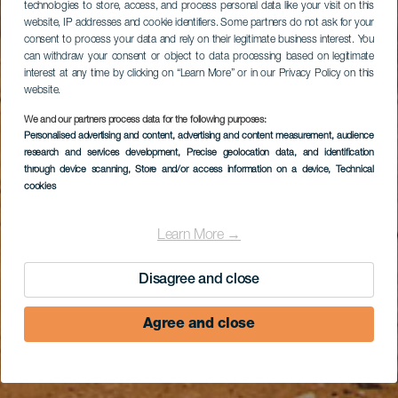
technologies to store, access, and process personal data like your visit on this
website, IP addresses and cookie identifiers. Some partners do not ask for your
consent to process your data and rely on their legitimate business interest. You
can withdraw your consent or object to data processing based on legitimate
interest at any time by clicking on “Learn More” or in our Privacy Policy on this
website.
We and our partners process data for the following purposes:
Personalised advertising and content, advertising and content measurement, audience
research and services development
, Precise geolocation data, and identification
through device scanning
, Store and/or access information on a device
, Technical
cookies
Learn More →
Disagree and close
Agree and close