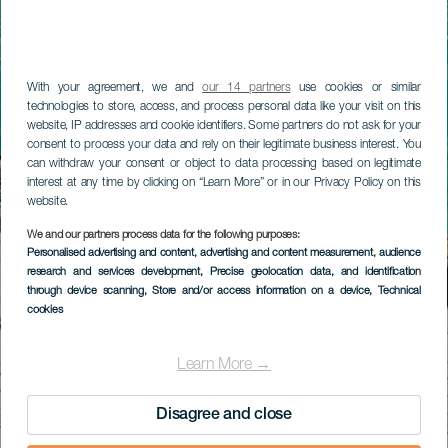
With your agreement, we and
our 14 partners
use cookies or similar
technologies to store, access, and process personal data like your visit on this
website, IP addresses and cookie identifiers. Some partners do not ask for your
consent to process your data and rely on their legitimate business interest. You
can withdraw your consent or object to data processing based on legitimate
interest at any time by clicking on “Learn More” or in our Privacy Policy on this
website.
We and our partners process data for the following purposes:
Personalised advertising and content, advertising and content measurement, audience
research and services development
, Precise geolocation data, and identification
through device scanning
, Store and/or access information on a device
, Technical
cookies
Learn More →
Disagree and close