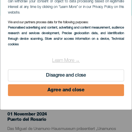
can withdraw your consent or object to data processing based on legitimate
FUERTEVENTURA
interest at any time by clicking on “Learn More” or in our Privacy Policy on this
El úlimo viaje de Unamuno
website.
We and our partners process data for the following purposes:
Imagen
Personalised advertising and content, advertising and content measurement, audience
Listado
research and services development
, Precise geolocation data, and identification
through device scanning
, Store and/or access information on a device
, Technical
cookies
Learn More →
Disagree and close
Agree and close
VERGANGENE VERANSTALTUNG
01 November 2024
Localidad
Puerto del Rosario
Descripción
Das Miguel de Unamuno-Hausmuseum präsentiert „Unamunos