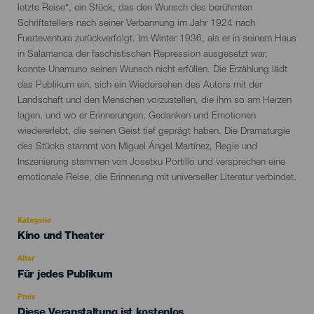
del
letzte Reise“, ein Stück, das den Wunsch des berühmten
evento
Schriftstellers nach seiner Verbannung im Jahr 1924 nach
Fuerteventura zurückverfolgt. Im Winter 1936, als er in seinem Haus
in Salamanca der faschistischen Repression ausgesetzt war,
konnte Unamuno seinen Wunsch nicht erfüllen. Die Erzählung lädt
das Publikum ein, sich ein Wiedersehen des Autors mit der
Landschaft und den Menschen vorzustellen, die ihm so am Herzen
lagen, und wo er Erinnerungen, Gedanken und Emotionen
wiedererlebt, die seinen Geist tief geprägt haben. Die Dramaturgie
des Stücks stammt von Miguel Ángel Martínez, Regie und
Inszenierung stammen von Josetxu Portillo und versprechen eine
emotionale Reise, die Erinnerung mit universeller Literatur verbindet.
Kategorie
Categoría
Kino und Theater
del
evento
Alter
Edad
Für jedes Publikum
Recomendada
Preis
Diese Veranstaltung ist kostenlos