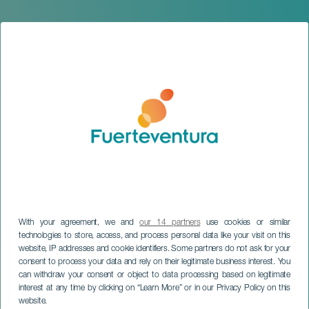
With your agreement, we and
our 14 partners
use cookies or similar
technologies to store, access, and process personal data like your visit on this
website, IP addresses and cookie identifiers. Some partners do not ask for your
FUERTEVENTURA
consent to process your data and rely on their legitimate business interest. You
FudeNaS - Route und
can withdraw your consent or object to data processing based on legitimate
interest at any time by clicking on “Learn More” or in our Privacy Policy on this
Rennen
website.