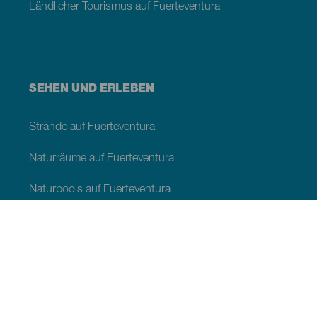
Ländlicher Tourismus auf Fuerteventura
SEHEN UND ERLEBEN
Strände auf Fuerteventura
Naturräume auf Fuerteventura
Naturpools auf Fuerteventura
Orte mit Charme auf Fuerteventura
Aussichtspunkte auf Fuerteventura
Wanderwege Fuerteventura
Touristische Ortschaften auf Fuerteventura