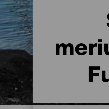
meri
F