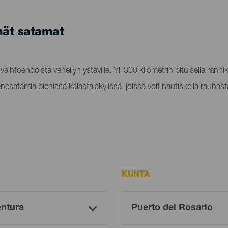
mät satamat
aihtoehdoista veneilyn ystäville. Yli 300 kilometrin pituisella ranni
esatamia pienissä kalastajakylissä, joissa voit nautiskella rauhasta
KUNTA