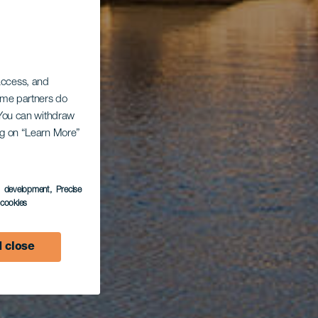
 access, and
Some partners do
. You can withdraw
ing on “Learn More”
s development
, Precise
l cookies
 close