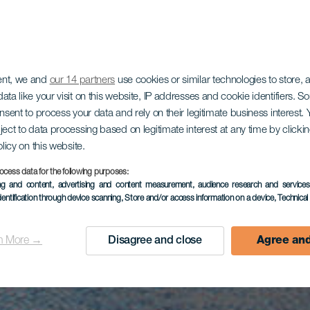
ent, we and
our 14 partners
use cookies or similar technologies to store,
ata like your visit on this website, IP addresses and cookie identifiers. 
onsent to process your data and rely on their legitimate business interest
ject to data processing based on legitimate interest at any time by click
olicy on this website.
ocess data for the following purposes:
ing and content, advertising and content measurement, audience research and service
dentification through device scanning
, Store and/or access information on a device
, Technica
n More →
Disagree and close
Agree and