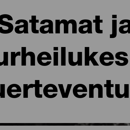
Satamat j
urheiluke
uerteventu