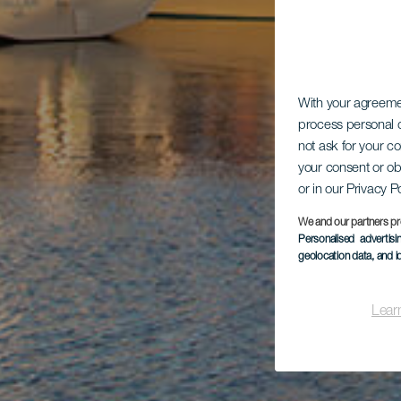
With your agreem
process personal d
not ask for your c
your consent or ob
or in our Privacy P
We and our partners pr
Personalised advertis
geolocation data, and i
Lear