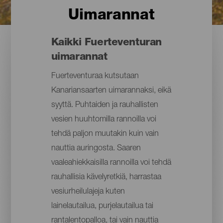
Uimarannat
Kaikki Fuerteventuran
uimarannat
Fuerteventuraa kutsutaan
Kanariansaarten uimarannaksi, eikä
syyttä. Puhtaiden ja rauhallisten
vesien huuhtomilla rannoilla voi
tehdä paljon muutakin kuin vain
nauttia auringosta. Saaren
vaaleahiekkaisilla rannoilla voi tehdä
rauhallisia kävelyretkiä, harrastaa
vesiurheilulajeja kuten
lainelautailua, purjelautailua tai
rantalentopalloa, tai vain nauttia