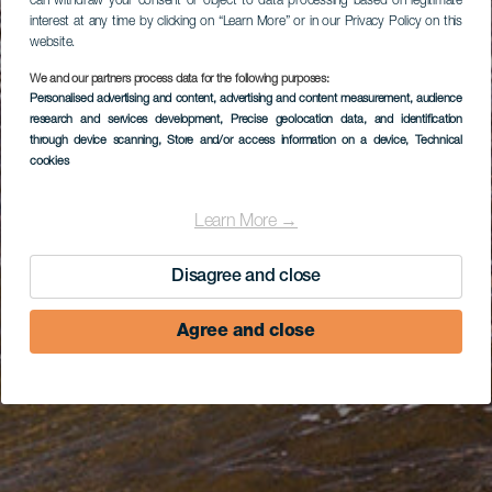
can withdraw your consent or object to data processing based on legitimate
interest at any time by clicking on “Learn More” or in our Privacy Policy on this
website.
We and our partners process data for the following purposes:
Personalised advertising and content, advertising and content measurement, audience
research and services development
, Precise geolocation data, and identification
through device scanning
, Store and/or access information on a device
, Technical
cookies
Learn More →
Disagree and close
Agree and close