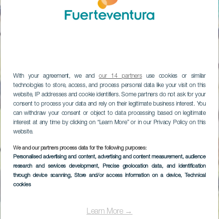
With your agreement, we and
our 14 partners
use cookies or similar
technologies to store, access, and process personal data like your visit on this
website, IP addresses and cookie identifiers. Some partners do not ask for your
consent to process your data and rely on their legitimate business interest. You
can withdraw your consent or object to data processing based on legitimate
interest at any time by clicking on “Learn More” or in our Privacy Policy on this
website.
We and our partners process data for the following purposes:
Personalised advertising and content, advertising and content measurement, audience
research and services development
, Precise geolocation data, and identification
through device scanning
, Store and/or access information on a device
, Technical
cookies
Learn More →