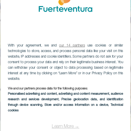
With your agreement, we and
our 14 partners
use cookies or similar
technologies to store, access, and process personal data like your visit on this
website, IP addresses and cookie identifiers. Some partners do not ask for your
consent to process your data and rely on their legitimate business interest. You
can withdraw your consent or object to data processing based on legitimate
interest at any time by clicking on “Learn More” or in our Privacy Policy on this
website.
We and our partners process data for the following purposes:
Personalised advertising and content, advertising and content measurement, audience
research and services development
, Precise geolocation data, and identification
through device scanning
, Store and/or access information on a device
, Technical
cookies
Learn More →