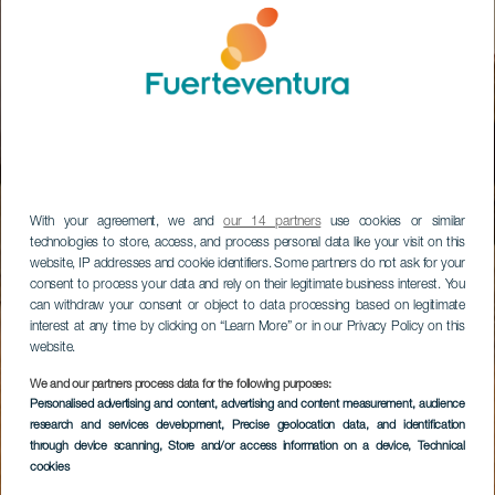
With your agreement, we and
our 14 partners
use cookies or similar
technologies to store, access, and process personal data like your visit on this
website, IP addresses and cookie identifiers. Some partners do not ask for your
consent to process your data and rely on their legitimate business interest. You
can withdraw your consent or object to data processing based on legitimate
interest at any time by clicking on “Learn More” or in our Privacy Policy on this
website.
We and our partners process data for the following purposes:
Personalised advertising and content, advertising and content measurement, audience
research and services development
, Precise geolocation data, and identification
through device scanning
, Store and/or access information on a device
, Technical
cookies