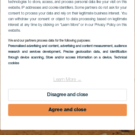
technologies to store, access, and process personal data like your visit on this
website, IP addresses and cookie identifiers. Some partners do not ask for your
consent to process your data and rely on their legitimate business interest. You
can withdraw your consent or object to data processing based on legitimate
interest at any time by clicking on “Learn More” or in our Privacy Policy on this
website.
We and our partners process data for the following purposes:
Personalised advertising and content, advertising and content measurement, audience
research and services development
, Precise geolocation data, and identification
through device scanning
, Store and/or access information on a device
, Technical
cookies
Learn More →
Disagree and close
Agree and close