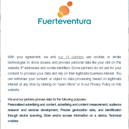
With your agreement, we and
our 14 partners
use cookies or similar
technologies to store, access, and process personal data like your visit on this
website, IP addresses and cookie identifiers. Some partners do not ask for your
consent to process your data and rely on their legitimate business interest. You
can withdraw your consent or object to data processing based on legitimate
interest at any time by clicking on “Learn More” or in our Privacy Policy on this
website.
We and our partners process data for the following purposes:
Personalised advertising and content, advertising and content measurement, audience
research and services development
, Precise geolocation data, and identification
through device scanning
, Store and/or access information on a device
, Technical
cookies