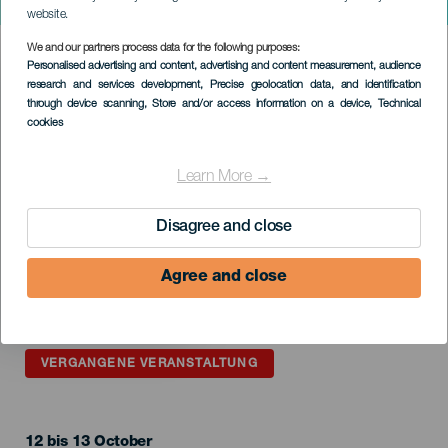
China. Fuerteventura
website.
We and our partners process data for the following purposes:
Imagen
Personalised advertising and content, advertising and content measurement, audience
Listado
research and services development
, Precise geolocation data, and identification
through device scanning
, Store and/or access information on a device
, Technical
cookies
Learn More →
Disagree and close
Agree and close
VERGANGENE VERANSTALTUNG
12 bis 13 October