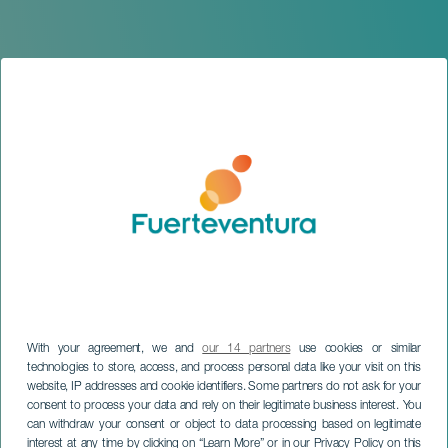
With your agreement, we and
our 14 partners
use cookies or similar
technologies to store, access, and process personal data like your visit on this
website, IP addresses and cookie identifiers. Some partners do not ask for your
FUERTEVENTURA
consent to process your data and rely on their legitimate business interest. You
Gran circo acrobático de
can withdraw your consent or object to data processing based on legitimate
interest at any time by clicking on “Learn More” or in our Privacy Policy on this