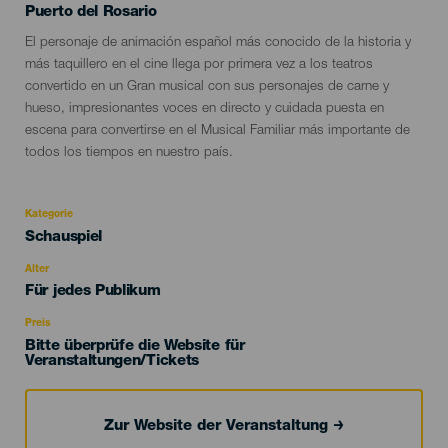
Localidad
Puerto del Rosario
Descripción
El personaje de animación español más conocido de la historia y
del
más taquillero en el cine llega por primera vez a los teatros
evento
convertido en un Gran musical con sus personajes de carne y
hueso, impresionantes voces en directo y cuidada puesta en
escena para convertirse en el Musical Familiar más importante de
todos los tiempos en nuestro país.
Kategorie
Categoría
Schauspiel
del
evento
Alter
Edad
Für jedes Publikum
Recomendada
Preis
Bitte überprüfe die Website für
Veranstaltungen/Tickets
Zur Website der Veranstaltung