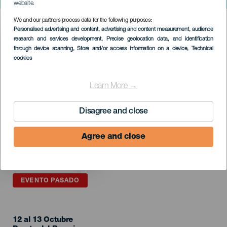
China. Fuerteventura
website.
We and our partners process data for the following purposes:
Imagen
Personalised advertising and content, advertising and content measurement, audience
Listado
research and services development
, Precise geolocation data, and identification
through device scanning
, Store and/or access information on a device
, Technical
cookies
Learn More →
Disagree and close
Agree and close
EVENTO PASADO
12 al 13 Octubre