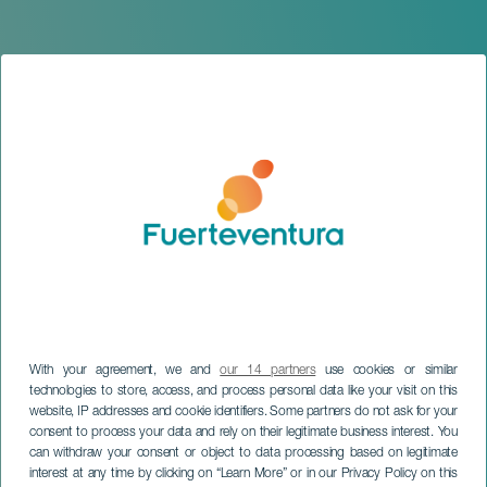
With your agreement, we and
our 14 partners
use cookies or similar
technologies to store, access, and process personal data like your visit on this
website, IP addresses and cookie identifiers. Some partners do not ask for your
FUERTEVENTURA
consent to process your data and rely on their legitimate business interest. You
Gran circo acrobático de
can withdraw your consent or object to data processing based on legitimate
interest at any time by clicking on “Learn More” or in our Privacy Policy on this