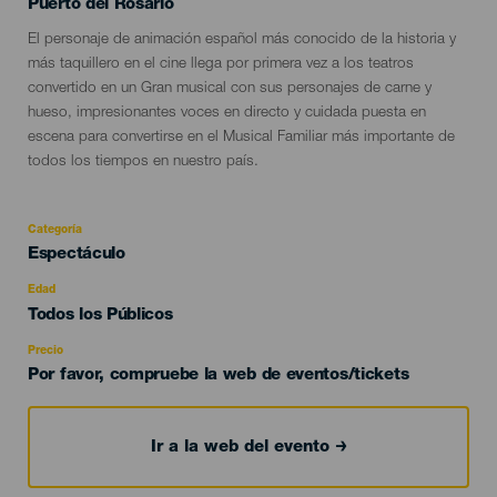
Localidad
Puerto del Rosario
Descripción
El personaje de animación español más conocido de la historia y
del
más taquillero en el cine llega por primera vez a los teatros
evento
convertido en un Gran musical con sus personajes de carne y
hueso, impresionantes voces en directo y cuidada puesta en
escena para convertirse en el Musical Familiar más importante de
todos los tiempos en nuestro país.
Categoría
Categoría
Espectáculo
del
evento
Edad
Edad
Todos los Públicos
Recomendada
Precio
Por favor, compruebe la web de eventos/tickets
Ir a la web del evento