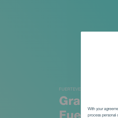
FUERTEVENTURA
Gran circ
With your agreem
Fuerteven
process personal d