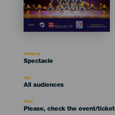
Category
Categoría
Spectacle
del
evento
Age
Edad
All audiences
Recomendada
Price
Please, check the event/ticke