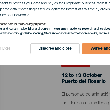
onsent to process your data and rely on their legitimate business interest
ject to data processing based on legitimate interest at any time by click
olicy on this website.
ocess data for the following purposes:
ing and content, advertising and content measurement, audience research and service
dentification through device scanning
, Store and/or access information on a device
, Technica
n More →
Disagree and close
Agree and
PAST EVENT
12 to 13 October
Localidad
Puerto del Rosario
Descripción
El personaje de animació
del
taquillero en el cine llega