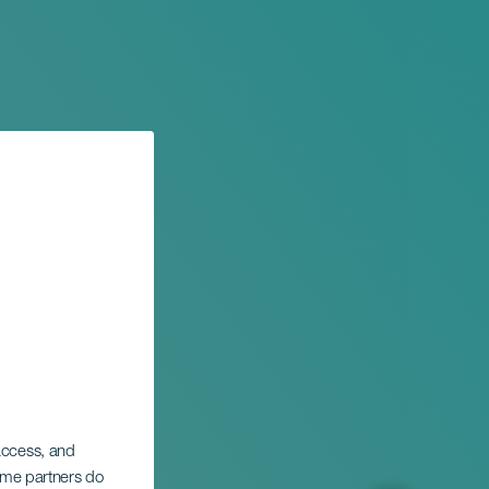
na.
 access, and
Some partners do