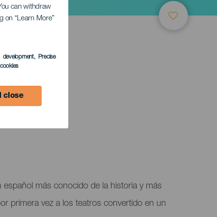
. You can withdraw
ing on “Learn More”
s development
, Precise
l cookies
 close
n español más conocido de la historia y más
 por primera vez a los teatros convertido en un