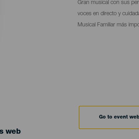
evento
Gran musical con sus per
voces en directo y cuidad
Musical Familiar más impo
Go to event we
ts web