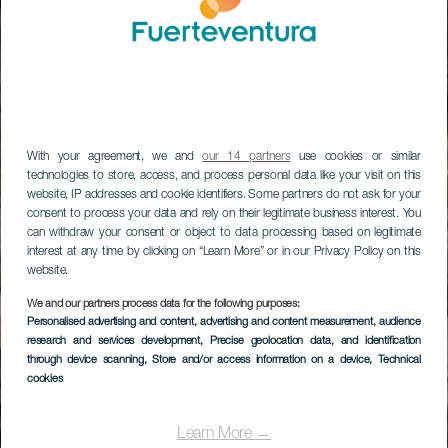
With your agreement, we and
our 14 partners
use cookies or similar
technologies to store, access, and process personal data like your visit on this
website, IP addresses and cookie identifiers. Some partners do not ask for your
consent to process your data and rely on their legitimate business interest. You
can withdraw your consent or object to data processing based on legitimate
interest at any time by clicking on “Learn More” or in our Privacy Policy on this
website.
We and our partners process data for the following purposes:
Personalised advertising and content, advertising and content measurement, audience
research and services development
, Precise geolocation data, and identification
through device scanning
, Store and/or access information on a device
, Technical
cookies
Learn More →