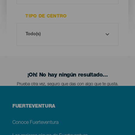
TIPO DE CENTRO
¡Oh! No hay ningún resultado...
Prueba otra vez, seguro que das con algo que te gusta.
Menú
FUERTEVENTURA
footer
Fuerteventura
Conoce Fuerteventura