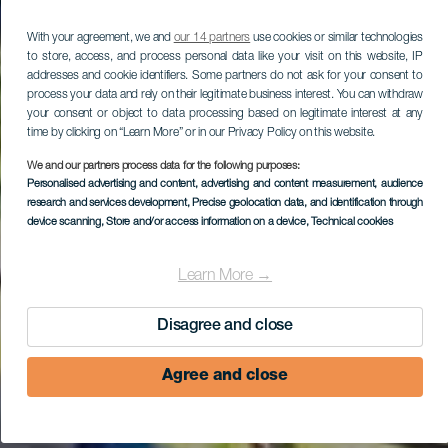
With your agreement, we and
our 14 partners
use cookies or similar technologies
to store, access, and process personal data like your visit on this website, IP
addresses and cookie identifiers. Some partners do not ask for your consent to
process your data and rely on their legitimate business interest. You can withdraw
your consent or object to data processing based on legitimate interest at any
time by clicking on “Learn More” or in our Privacy Policy on this website.
We and our partners process data for the following purposes:
Personalised advertising and content, advertising and content measurement, audience
research and services development
, Precise geolocation data, and identification through
device scanning
, Store and/or access information on a device
, Technical cookies
Learn More →
Disagree and close
Agree and close