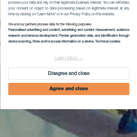
process your data and rely on their legitimate business interest. You can withdraw
your consent or object to data processing based on legitimate interest at any
time by clicking on “Learn More” or in our Privacy Policy on this website.
We and our partners process data for the following purposes:
Personalised advertising and content, advertising and content measurement, audience
research and services development
, Precise geolocation data, and identification through
device scanning
, Store and/or access information on a device
, Technical cookies
Learn More →
Disagree and close
Agree and close