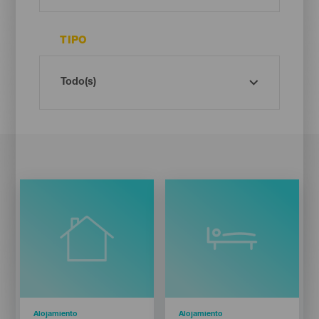
TIPO
Categoría
Alojamiento
Categoría
Alojamiento