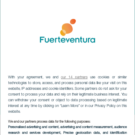
With your agreement, we and
our 14 partners
use cookies or similar
technologies to store, access, and process personal data like your visit on this
website, IP addresses and cookie identifiers. Some partners do not ask for your
consent to process your data and rely on their legitimate business interest. You
can withdraw your consent or object to data processing based on legitimate
FUERTEVENTURA
interest at any time by clicking on “Learn More” or in our Privacy Policy on this
Omar Courtz en concierto
website.
We and our partners process data for the following purposes:
Imagen
Personalised advertising and content, advertising and content measurement, audience
Listado
research and services development
, Precise geolocation data, and identification