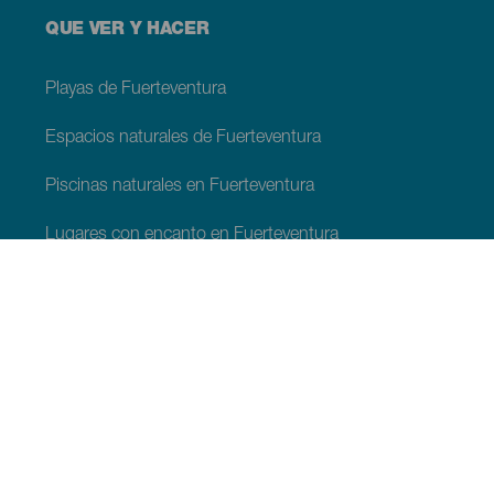
QUE VER Y HACER
Playas de Fuerteventura
Espacios naturales de Fuerteventura
Piscinas naturales en Fuerteventura
Lugares con encanto en Fuerteventura
Miradores de Fuerteventura
Senderos de Fuerteventura
Localidades turísticas de Fuerteventura
Centros de ocio en Fuerteventura
Museos y visitas de interés de Fuerteventura