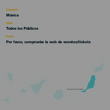
Categoría
Categoría
Música
del
evento
Edad
Edad
Todos los Públicos
Recomendada
Precio
Por favor, compruebe la web de eventos/tickets
FUERTEVENTURA