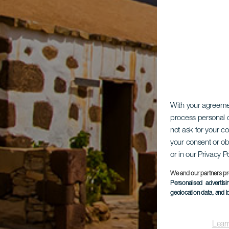
With your agreem
process personal d
not ask for your c
your consent or ob
or in our Privacy P
We and our partners pr
Personalised advertis
geolocation data, and i
Lear