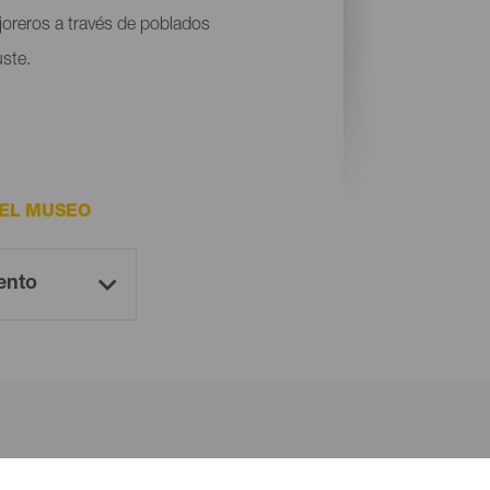
ajoreros a través de poblados
uste.
DEL MUSEO