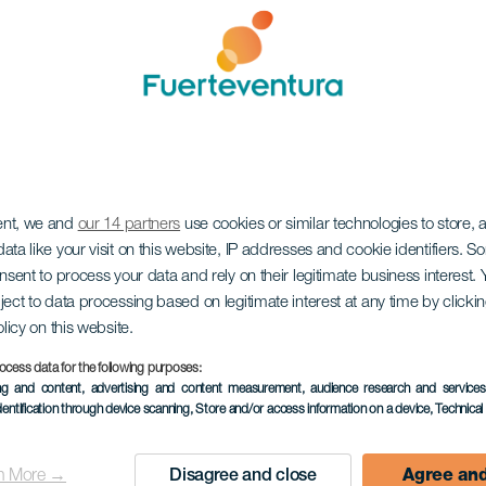
ent, we and
our 14 partners
use cookies or similar technologies to store,
ata like your visit on this website, IP addresses and cookie identifiers. 
onsent to process your data and rely on their legitimate business interest
ject to data processing based on legitimate interest at any time by click
olicy on this website.
ocess data for the following purposes:
ing and content, advertising and content measurement, audience research and service
dentification through device scanning
, Store and/or access information on a device
, Technica
n More →
Disagree and close
Agree and