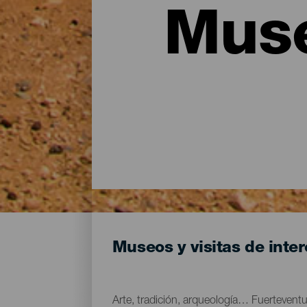
Muse
Museos y visitas de inte
Arte, tradición, arqueología… Fuertevent