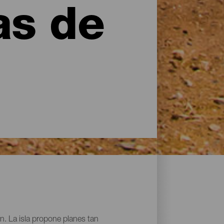
as de
n. La isla propone planes tan