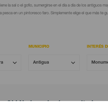
ne la sal o el gofio, sumergirse en el día a día de los antiguos m
 la pesca en un pintoresco faro. Simplemente elige el que más te g
MUNICIPIO
INTERÉS 
¡Oh! No hay ningún resultado...