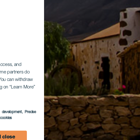
 access, and
Some partners do
. You can withdraw
ing on “Learn More”
s development
, Precise
l cookies
 close