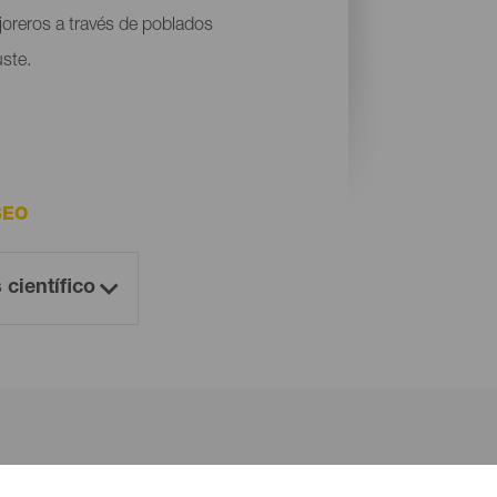
ajoreros a través de poblados
uste.
SEO