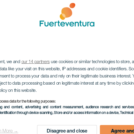
ent, we and
our 14 partners
use cookies or similar technologies to store,
ata like your visit on this website, IP addresses and cookie identifiers. 
onsent to process your data and rely on their legitimate business interest
ject to data processing based on legitimate interest at any time by click
olicy on this website.
ocess data for the following purposes:
ing and content, advertising and content measurement, audience research and service
dentification through device scanning
, Store and/or access information on a device
, Technica
n More →
Disagree and close
Agree and