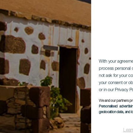
With your agreem
process personal d
not ask for your c
your consent or ob
or in our Privacy P
We and our partners pr
Personalised advertis
geolocation data, and i
Lear