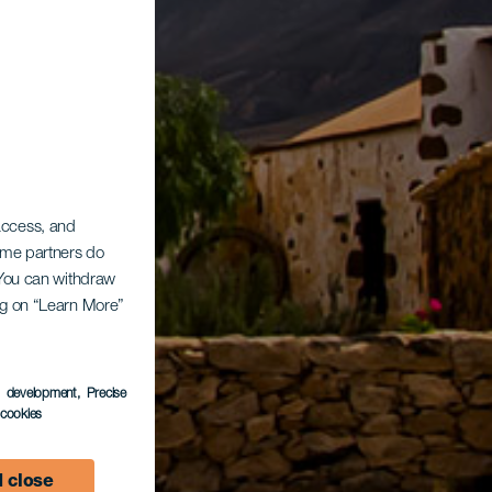
 access, and
Some partners do
. You can withdraw
ing on “Learn More”
s development
, Precise
l cookies
 close