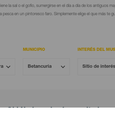
ne la sal o el gofio, sumergirse en el día a día de los antiguos m
 la pesca en un pintoresco faro. Simplemente elige el que más te g
MUNICIPIO
INTERÉS DEL MU
¡Oh! No hay ningún resultado...