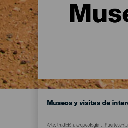
Muse
Museos y visitas de inte
Arte, tradición, arqueología… Fuertevent