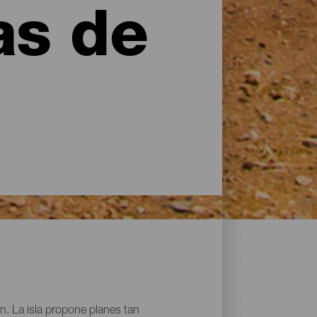
as de
n. La isla propone planes tan