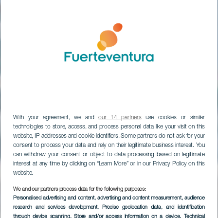
With your agreement, we and
our 14 partners
use cookies or similar
technologies to store, access, and process personal data like your visit on this
website, IP addresses and cookie identifiers. Some partners do not ask for your
consent to process your data and rely on their legitimate business interest. You
can withdraw your consent or object to data processing based on legitimate
interest at any time by clicking on “Learn More” or in our Privacy Policy on this
website.
We and our partners process data for the following purposes:
Personalised advertising and content, advertising and content measurement, audience
research and services development
, Precise geolocation data, and identification
through device scanning
, Store and/or access information on a device
, Technical