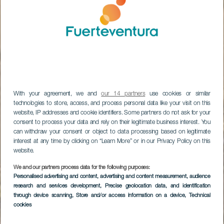
With your agreement, we and
our 14 partners
use cookies or similar
technologies to store, access, and process personal data like your visit on this
website, IP addresses and cookie identifiers. Some partners do not ask for your
consent to process your data and rely on their legitimate business interest. You
can withdraw your consent or object to data processing based on legitimate
interest at any time by clicking on “Learn More” or in our Privacy Policy on this
website.
We and our partners process data for the following purposes:
Personalised advertising and content, advertising and content measurement, audience
research and services development
, Precise geolocation data, and identification
through device scanning
, Store and/or access information on a device
, Technical
cookies